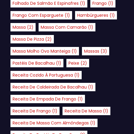
Folhado De Salmão E Espinafres
(1)
Frango
(1)
Frango Com Esparguete
(1)
Hambúrgueres
(1)
Massa
(2)
Massa Com Camarão
(1)
Massa De Pizza
(2)
Massa Molho Ovo Manteiga
(1)
Massas
(3)
Pastéis De Bacalhau
(1)
Peixe
(2)
Receita Cozido À Portuguesa
(1)
Receita De Caldeirada De Bacalhau
(1)
Receita De Empada De Frango
(1)
Receita De Frango
(1)
Receita De Massa
(1)
Receita De Massa Com Almôndegas
(1)