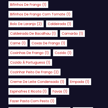
Bifinhos De Frango
(1)
Bifinhos De Frango Com Tomate
(1)
Bolo De Laranja
(2)
Caldeirada
(1)
Caldeirada De Bacalhau
(1)
Camarão
(1)
Carne
(1)
Coxas De Frango
(1)
Coxinhas De Frango
(1)
Cozido
(1)
Cozido À Portuguesa
(1)
Cozinhar Peito De Frango
(2)
Creme De Leite Condensado
(1)
Empada
(1)
Espinafres E Ricota
(1)
Favas
(1)
Fazer Pasta Com Pesto
(1)