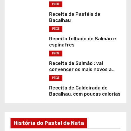
PEIXE
Receita de Pastéis de
Bacalhau
PEIXE
Receita folhado de Salmão e
espinafres
PEIXE
Receita de Salmão : vai
convencer os mais novos a
comer peixe
PEIXE
Receita de Caldeirada de
Bacalhau, com poucas calorias
História do Pastel de Nata