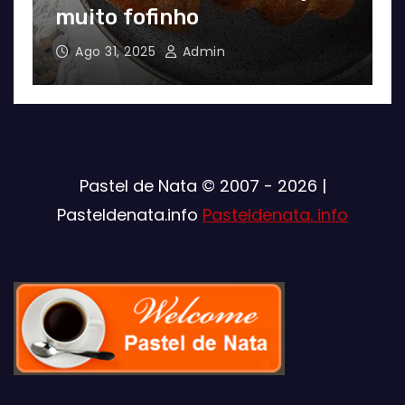
.
muito fofinho
Ago 31, 2025
Admin
Pastel de Nata © 2007 - 2026 |
Pasteldenata.info
Pasteldenata. info