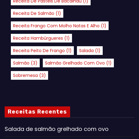
Receita De Pastéis De Bacalhau
(1)
Receita De Salmão
(1)
Receita Frango Com Molho Natas E Alho
(1)
Receita Hambúrgueres
(1)
Receita Peito De Frango
(1)
Salada
(1)
Salmão
(3)
Salmão Grelhado Com Ovo
(1)
Sobremesa
(3)
Receitas Recentes
Salada de salmão grelhado com ovo